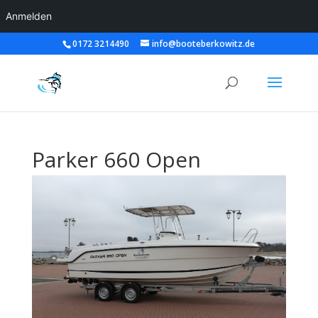
Anmelden
0172 3214490
info@booteberkowitz.de
Parker 660 Open