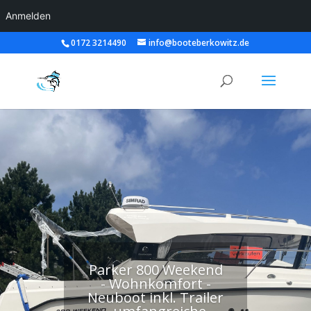
Anmelden
0172 3214490
info@booteberkowitz.de
Parker 800 Weekend
- Wohnkomfort -
Neuboot inkl. Trailer