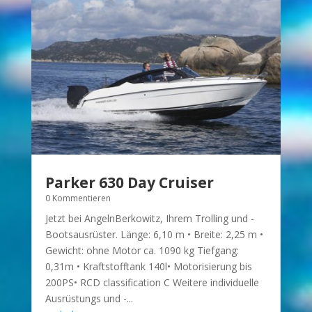
Parker 630 Day Cruiser
0 Kommentieren
Jetzt bei AngelnBerkowitz, Ihrem Trolling und -
Bootsausrüster. Länge: 6,10 m • Breite: 2,25 m •
Gewicht: ohne Motor ca. 1090 kg Tiefgang:
0,31m • Kraftstofftank 140l• Motorisierung bis
200PS• RCD classification C Weitere individuelle
Ausrüstungs und -...