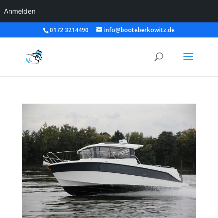
Anmelden
0172 3214490
info@booteberkowitz.de