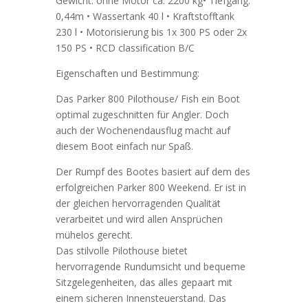
Gewicht: ohne Motor ca. 2200 kg• Tiefgang:
0,44m • Wassertank 40 l • Kraftstofftank
230 l • Motorisierung bis 1x 300 PS oder 2x
150 PS • RCD classification B/C
Eigenschaften und Bestimmung:
Das Parker 800 Pilothouse/ Fish ein Boot
optimal zugeschnitten für Angler. Doch
auch der Wochenendausflug macht auf
diesem Boot einfach nur Spaß.
Der Rumpf des Bootes basiert auf dem des
erfolgreichen Parker 800 Weekend. Er ist in
der gleichen hervorragenden Qualität
verarbeitet und wird allen Ansprüchen
mühelos gerecht.
Das stilvolle Pilothouse bietet
hervorragende Rundumsicht und bequeme
Sitzgelegenheiten, das alles gepaart mit
einem sicheren Innensteuerstand. Das