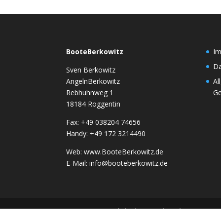
BooteBerkowitz
I
Da
Sven Berkowitz
AngelnBerkowitz
Al
Rebhuhnweg 1
Ge
18184 Roggentin
Fax: +49 038204 74656
Handy: +49 172 3214490
Web: www.BooteBerkowitz.de
E-Mail: info@booteberkowitz.de
Umsetzung:
Webdesign Warkentin