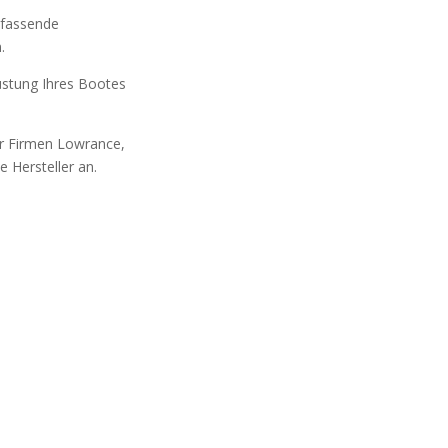
mfassende
.
üstung Ihres Bootes
r Firmen Lowrance,
 Hersteller an.